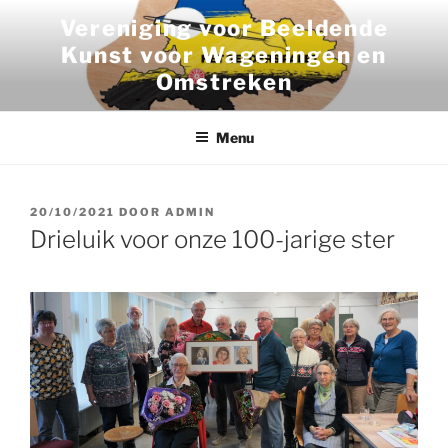
Ga
Vereniging voor Beeldende
naar
Kunst voor Wageningen en
de
Omstreken
inhoud
Menu
GEPLAATST
20/10/2021
DOOR
ADMIN
OP
Drieluik voor onze 100-jarige ster