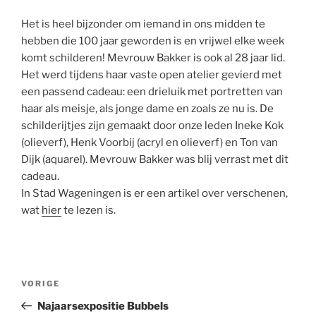
Het is heel bijzonder om iemand in ons midden te
hebben die 100 jaar geworden is en vrijwel elke week
komt schilderen! Mevrouw Bakker is ook al 28 jaar lid.
Het werd tijdens haar vaste open atelier gevierd met
een passend cadeau: een drieluik met portretten van
haar als meisje, als jonge dame en zoals ze nu is. De
schilderijtjes zijn gemaakt door onze leden Ineke Kok
(olieverf), Henk Voorbij (acryl en olieverf) en Ton van
Dijk (aquarel). Mevrouw Bakker was blij verrast met dit
cadeau.
In Stad Wageningen is er een artikel over verschenen,
wat
hier
te lezen is.
Bericht
Vorig
VORIGE
navigatie
bericht
Najaarsexpositie Bubbels