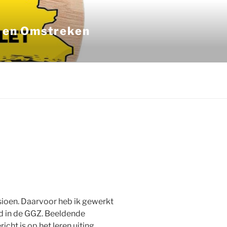
n en Omstreken
sioen. Daarvoor heb ik gewerkt
nd in de GGZ. Beeldende
icht is op het leren uiting