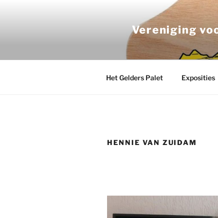
Ga
naar
Vereniging vo
de
inhoud
Het Gelders Palet
Exposities
HENNIE VAN ZUIDAM