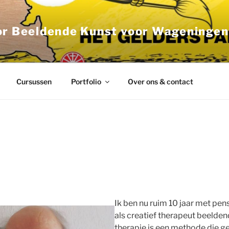
or Beeldende Kunst voor Wageninge
Cursussen
Portfolio
Over ons & contact
Ik ben nu ruim 10 jaar met pen
als creatief therapeut beelde
therapie is een methode die ger