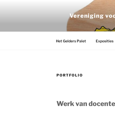
Ga
naar
Vereniging vo
de
inhoud
Het Gelders Palet
Exposities
PORTFOLIO
Werk van docent