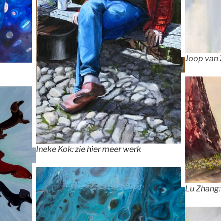
Joop van 
Ineke Kok:
zie hier meer werk
Lu Zhang