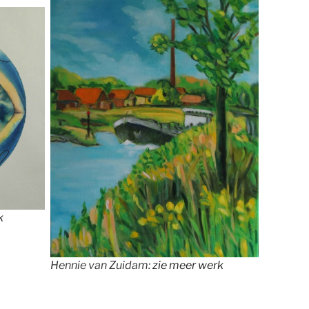
k
Hennie van Zuidam:
zie meer werk