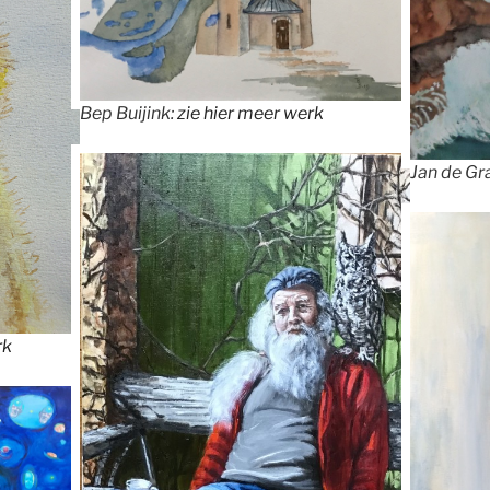
Bep Buijink:
zie hier meer werk
Jan de Gr
rk