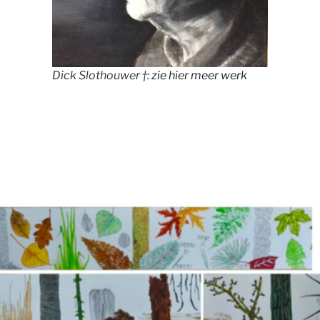
Dick Slothouwer †:
zie hier meer werk