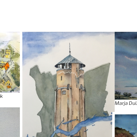
rk
Marja Dui