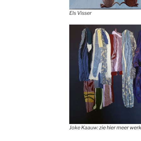
Els Visser
Joke Kaauw:
zie hier meer wer