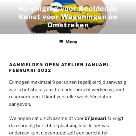
Ga
Vereniging voor Beeldende
naar
Kunst voor Wageningen en
de
Omstreken
inhoud
Menu
AANMELDEN OPEN ATELIER JANUARI-
FEBRUARI 2022
Er mogen maximaal 9 personen tegelijkertijd aanwezig
zijn in het atelier, dus tot nader bericht werken wij met
reserveringen. U kunt voor elke week één datum
aangeven.
We hopen dat u zich aanmeldt voor
17 januari
. U krijgt
dan spoedig bericht of plaatsing lukt. In het vak
onderaan kunt u eventueel zelf een bericht ter