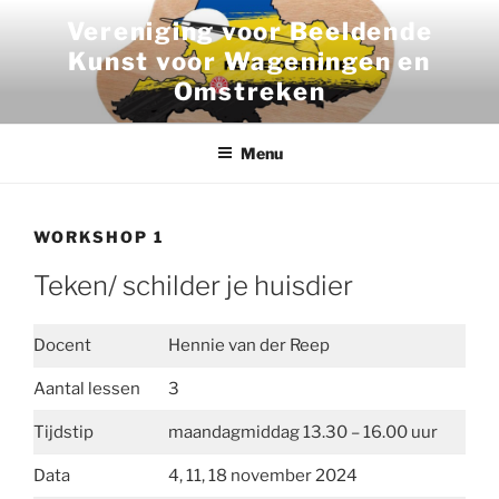
Ga
Vereniging voor Beeldende
naar
Kunst voor Wageningen en
de
Omstreken
inhoud
Menu
WORKSHOP 1
Teken/ schilder je huisdier
Docent
Hennie van der Reep
Aantal lessen
3
Tijdstip
maandagmiddag 13.30 – 16.00 uur
Data
4, 11, 18 november 2024