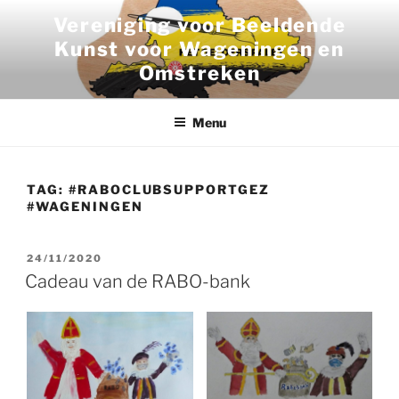
Ga
Vereniging voor Beeldende
naar
Kunst voor Wageningen en
de
Omstreken
inhoud
Menu
TAG:
#RABOCLUBSUPPORTGEZ
#WAGENINGEN
GEPLAATST
24/11/2020
OP
Cadeau van de RABO-bank